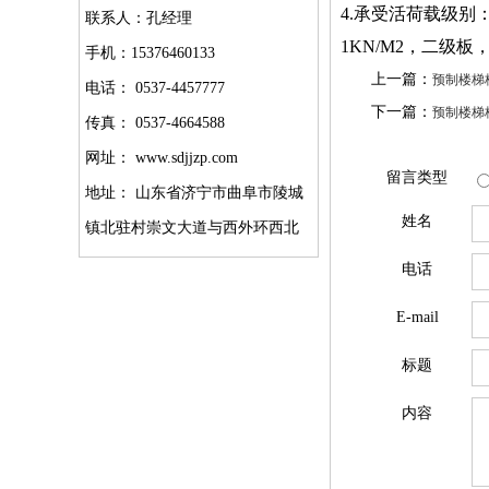
4.承受活荷载级
联系人：孔经理
1KN/M2，二级
手机：15376460133
上一篇：
预制楼梯
电话： 0537-4457777
下一篇：
预制楼梯
传真： 0537-4664588
网址： www.sdjjzp.com
留言类型
地址： 山东省济宁市曲阜市陵城
姓名
镇北驻村崇文大道与西外环西北
电话
E-mail
标题
内容