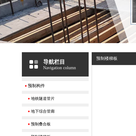
预制楼梯板
导航栏目
Navigation column
预制构件
地铁隧道管片
地下综合管廊
预制叠合板