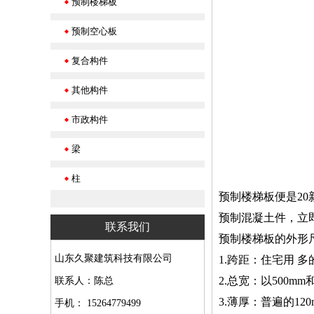
预制楼梯板
预制空心板
复合构件
其他构件
市政构件
梁
柱
预制楼梯板便是2
预制混凝土件，立
联系我们
预制楼梯板的外形
山东久聚建筑科技有限公司
1.跨距：住宅用 
2.总宽：以500mm
联系人：陈总
3.薄厚：普遍的120
手机： 15264779499