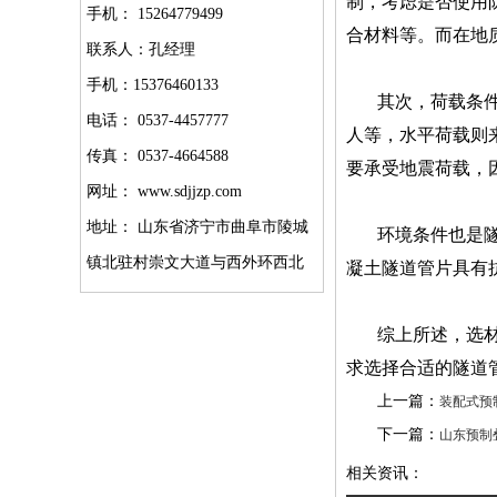
制，考虑是否使用
手机： 15264779499
合材料等。而在地
联系人：孔经理
手机：15376460133
其次，荷载条
电话： 0537-4457777
人等，水平荷载则
传真： 0537-4664588
要承受地震荷载，
网址： www.sdjjzp.com
地址： 山东省济宁市曲阜市陵城
环境条件也是
镇北驻村崇文大道与西外环西北
凝土隧道管片具有
综上所述，选
求选择合适的隧道
上一篇：
装配式预
下一篇：
山东预制
相关资讯：