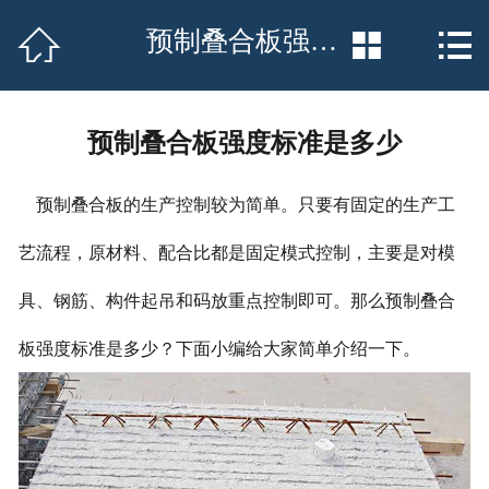
网站首页


预制叠合板强度标准是多少


联系我们
厂房场景
预制叠合板强度标准是多少
工程案例
预制叠合板的生产控制较为简单。只要有固定的生产工
荣誉资质
艺流程，原材料、配合比都是固定模式控制，主要是对模
产品中心
具、钢筋、构件起吊和码放重点控制即可。那么预制叠合
板强度标准是多少？下面小编给大家简单介绍一下。
新闻中心
公司简介